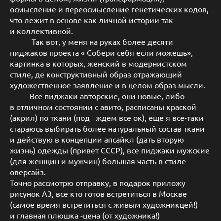
осмысление и переосмысление генетических кодов,
что лежит в основе как личной истории так
и коллективной.
Так вот, у меня на руках более десяти
пиджаков проекта « Собери себя если можешь»,
картинка в которых, женский в модернистском
стиле, де конструктивный образ отражающий
художественное заявление и в целом образ мысли.
Все пиджаки авторские, они новые, либо
в отличном состоянии с авито, расписаны краской
(акрил) по ткани (под ждем все ок), еще я все-таки
стараюсь выбирать более натуральный состав ткани
и действую в концепции апсайкл (дать вторую
жизнь) одежды (привет СССР), все пиджаки мужские
(для женщин и мужчин) большая часть в стиле
оверсайз.
Точно рассмотрю отправку, в подарок приложу
рисунок А3, все кто готов встретиться в Москве
(самое время встретиться с живым художникцей!)
и главная плюшка -цена (от художника!)